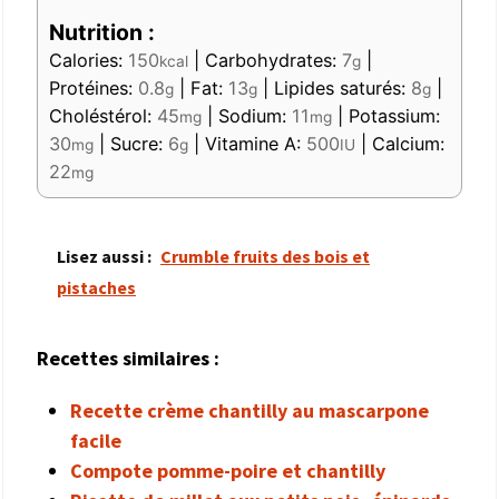
Nutrition :
Calories:
150
|
Carbohydrates:
7
|
kcal
g
Protéines:
0.8
|
Fat:
13
|
Lipides saturés:
8
|
g
g
g
Choléstérol:
45
|
Sodium:
11
|
Potassium:
mg
mg
30
|
Sucre:
6
|
Vitamine A:
500
|
Calcium:
mg
g
IU
22
mg
Lisez aussi :
Crumble fruits des bois et
pistaches
Recettes similaires :
Recette crème chantilly au mascarpone
facile
Compote pomme-poire et chantilly