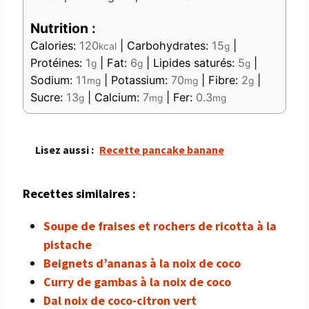
Nutrition :
Calories:
120
|
Carbohydrates:
15
|
kcal
g
Protéines:
1
|
Fat:
6
|
Lipides saturés:
5
|
g
g
g
Sodium:
11
|
Potassium:
70
|
Fibre:
2
|
mg
mg
g
Sucre:
13
|
Calcium:
7
|
Fer:
0.3
g
mg
mg
Lisez aussi :
Recette pancake banane
Recettes similaires :
Soupe de fraises et rochers de ricotta à la
pistache
Beignets d’ananas à la noix de coco
Curry de gambas à la noix de coco
Dal noix de coco-citron vert