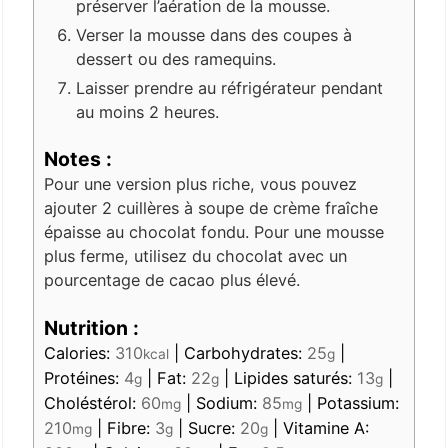
préserver l’aération de la mousse.
Verser la mousse dans des coupes à
dessert ou des ramequins.
Laisser prendre au réfrigérateur pendant
au moins 2 heures.
Notes :
Pour une version plus riche, vous pouvez
ajouter 2 cuillères à soupe de crème fraîche
épaisse au chocolat fondu. Pour une mousse
plus ferme, utilisez du chocolat avec un
pourcentage de cacao plus élevé.
Nutrition :
Calories:
310
|
Carbohydrates:
25
|
kcal
g
Protéines:
4
|
Fat:
22
|
Lipides saturés:
13
|
g
g
g
Choléstérol:
60
|
Sodium:
85
|
Potassium:
mg
mg
210
|
Fibre:
3
|
Sucre:
20
|
Vitamine A:
mg
g
g