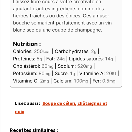
Laissez libre cours à votre créativité en
ajoutant d’autres ingrédients comme des
herbes fraîches ou des épices. Ces amuse-
bouche se marient parfaitement avec un vin
blanc sec ou une coupe de champagne.
Nutrition :
Calories:
250
|
Carbohydrates:
2
|
kcal
g
Protéines:
5
|
Fat:
24
|
Lipides saturés:
14
|
g
g
g
Choléstérol:
60
|
Sodium:
520
|
mg
mg
Potassium:
80
|
Sucre:
1
|
Vitamine A:
20
|
mg
g
IU
Vitamine C:
2
|
Calcium:
100
|
Fer:
0.5
mg
mg
mg
Lisez aussi :
Soupe de céleri, châtaignes et
noix
Recettes similaires :