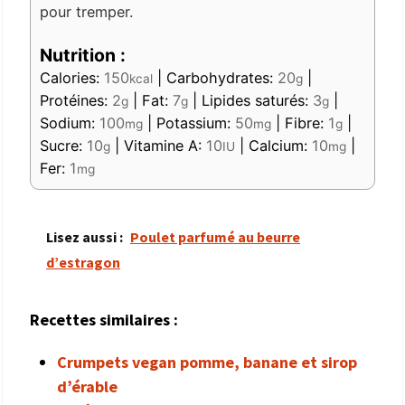
pour tremper.
Nutrition :
Calories:
150
|
Carbohydrates:
20
|
kcal
g
Protéines:
2
|
Fat:
7
|
Lipides saturés:
3
|
g
g
g
Sodium:
100
|
Potassium:
50
|
Fibre:
1
|
mg
mg
g
Sucre:
10
|
Vitamine A:
10
|
Calcium:
10
|
g
IU
mg
Fer:
1
mg
Lisez aussi :
Poulet parfumé au beurre
d’estragon
Recettes similaires :
Crumpets vegan pomme, banane et sirop
d’érable