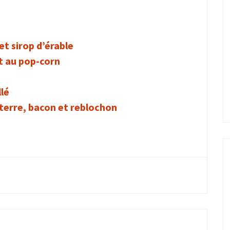
et sirop d’érable
t au pop-corn
llé
terre, bacon et reblochon