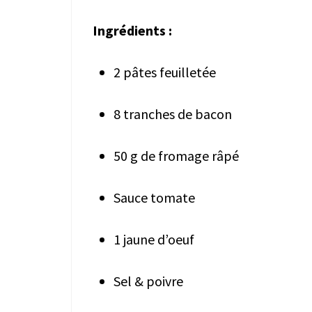
Ingrédients :
2 pâtes feuilletée
8 tranches de bacon
50 g de fromage râpé
Sauce tomate
1 jaune d’oeuf
Sel & poivre