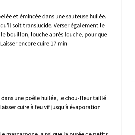
 pelée et émincée dans une sauteuse huilée.
ce qu’il soit translucide. Verser également le
r le bouillon, louche après louche, pour que
. Laisser encore cuire 17 min
dans une poêle huilée, le chou-fleur taillé
aisser cuire à feu vif jusqu’à évaporation
r le mascarpone, ainsi que la purée de petits