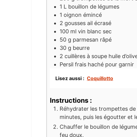
1
L
bouillon de légumes
1
oignon émincé
2
gousses
ail écrasé
100
ml
vin blanc sec
50
g
parmesan râpé
30
g
beurre
2
cuillères à soupe
huile d’oliv
Persil frais haché
pour garnir
Lisez aussi :
Coquillotto
Instructions :
Réhydrater les trompettes de 
minutes, puis les égoutter et l
Chauffer le bouillon de légum
feu doux.