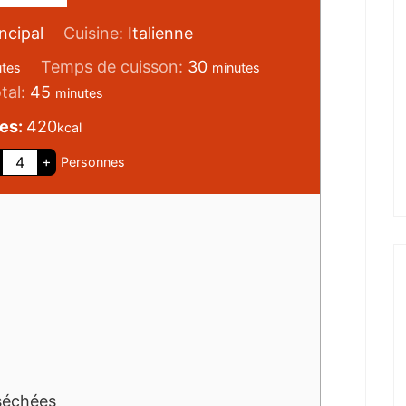
incipal
Cuisine:
Italienne
Temps de cuisson:
30
utes
minutes
tal:
45
minutes
ies:
420
kcal
+
Personnes
séchées