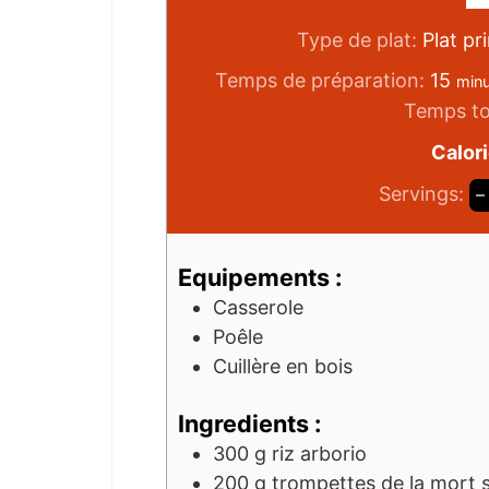
Type de plat:
Plat pr
Temps de préparation:
15
min
Temps to
Calor
Servings:
–
Equipements :
Casserole
Poêle
Cuillère en bois
Ingredients :
300
g
riz arborio
200
g
trompettes de la mort 