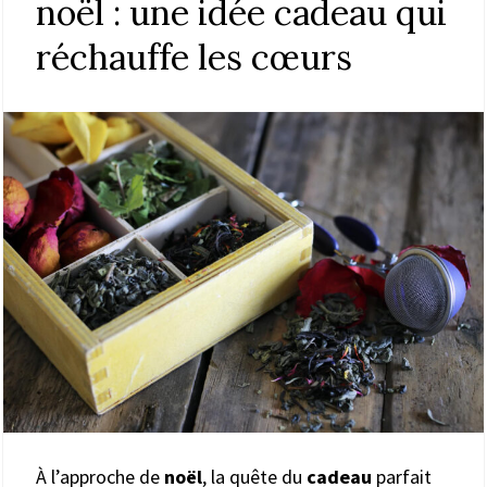
noël : une idée cadeau qui
réchauffe les cœurs
À l’approche de
noël
, la quête du
cadeau
parfait