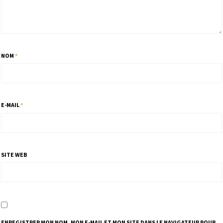
NOM
*
E-MAIL
*
SITE WEB
ENREGISTRER MON NOM, MON E-MAIL ET MON SITE DANS LE NAVIGATEUR POUR