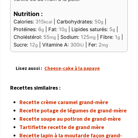
Nutrition :
Calories:
315
|
Carbohydrates:
50
|
kcal
g
Protéines:
6
|
Fat:
10
|
Lipides saturés:
5
|
g
g
g
Choléstérol:
55
|
Sodium:
125
|
Fibre:
1
|
mg
mg
g
Sucre:
12
|
Vitamine A:
300
|
Fer:
2
g
IU
mg
Lisez aussi :
Cheese-cake à la papaye
Recettes similaires :
Recette crème caramel grand-mère
Recette potage de légumes de grand-mère
Recette soupe au potiron de grand-mère
Tartiflette recette de grand mère
Recette lapin à la moutarde façon grand-