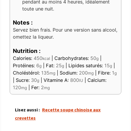
pendant au moins 4 heures, idéalement
toute une nuit.
Notes :
Servez bien frais. Pour une version sans alcool,
omettez la liqueur.
Nutrition :
Calories:
450
|
Carbohydrates:
50
|
kcal
g
Protéines:
6
|
Fat:
25
|
Lipides saturés:
15
|
g
g
g
Choléstérol:
135
|
Sodium:
200
|
Fibre:
1
mg
mg
g
|
Sucre:
30
|
Vitamine A:
800
|
Calcium:
g
IU
120
|
Fer:
2
mg
mg
Lisez aussi :
Recette soupe chinoise aux
crevettes