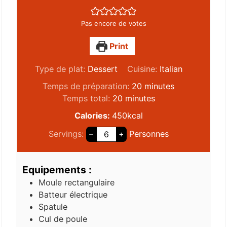
Pas encore de votes
Print
Type de plat:
Dessert
Cuisine:
Italian
Temps de préparation:
20
minutes
Temps total:
20
minutes
Calories:
450
kcal
Servings:
–
+
Personnes
Equipements :
Moule rectangulaire
Batteur électrique
Spatule
Cul de poule