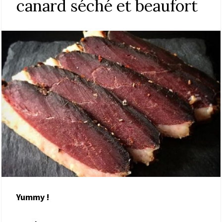
canard séché et beaufort
Yummy !