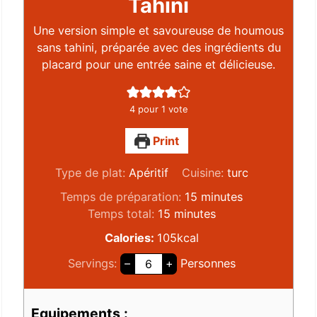
Tahini
Une version simple et savoureuse de houmous
sans tahini, préparée avec des ingrédients du
placard pour une entrée saine et délicieuse.
4
pour 1 vote
Print
Type de plat:
Apéritif
Cuisine:
turc
Temps de préparation:
15
minutes
Temps total:
15
minutes
Calories:
105
kcal
Servings:
–
+
Personnes
Equipements :