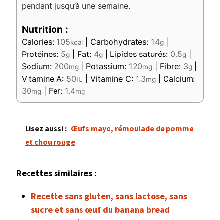
pendant jusqu’à une semaine.
Nutrition :
Calories:
105
|
Carbohydrates:
14
|
kcal
g
Protéines:
5
|
Fat:
4
|
Lipides saturés:
0.5
|
g
g
g
Sodium:
200
|
Potassium:
120
|
Fibre:
3
|
mg
mg
g
Vitamine A:
50
|
Vitamine C:
1.3
|
Calcium:
IU
mg
30
|
Fer:
1.4
mg
mg
Lisez aussi :
Œufs mayo, rémoulade de pomme
et chou rouge
Recettes similaires :
Recette sans gluten, sans lactose, sans
sucre et sans œuf du banana bread