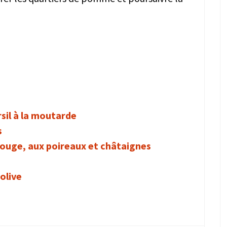
sil à la moutarde
s
rouge, aux poireaux et châtaignes
olive