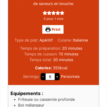
de saveurs en bouche.
5
pour 1 vote
Print
Type de plat:
Apéritif
Cuisine:
Italienne
Temps de préparation:
20
minutes
Temps de cuisson:
10
minutes
Temps total:
30
minutes
Calories:
350
kcal
Servings:
–
+
Personnes
Equipements :
Friteuse ou casserole profonde
Bol mélangeur