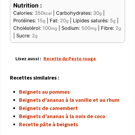
Nutrition :
Calories:
350
|
Carbohydrates:
30
|
kcal
g
Protéines:
15
|
Fat:
20
|
Lipides saturés:
5
|
g
g
g
Choléstérol:
100
|
Sodium:
500
|
Fibre:
2
mg
mg
g
|
Sucre:
2
g
Lisez aussi :
Recette du Pesto rouge
Recettes similaires :
Beignets au pommes
Beignets d’ananas à la vanille et au rhum
Beignets de camembert
Beignets d’ananas à la noix de coco
Recette pâte à beignets