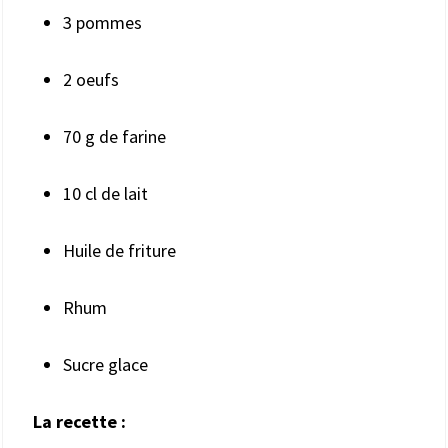
3 pommes
2 oeufs
70 g de farine
10 cl de lait
Huile de friture
Rhum
Sucre glace
La recette :