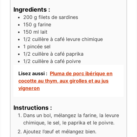
Ingredients :
200
g
filets de sardines
150
g
farine
150
ml
lait
1/2
cuillère à café
levure chimique
1
pincée
sel
1/2
cuillère à café
paprika
1/2
cuillère à café
poivre
Lisez aussi :
Pluma de porc ibérique en
cocotte au thym, aux girolles et au jus
vigneron
Instructions :
Dans un bol, mélangez la farine, la levure
chimique, le sel, le paprika et le poivre.
Ajoutez l’œuf et mélangez bien.