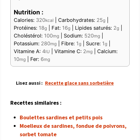
Nutrition :
Calories:
320
|
Carbohydrates:
25
|
kcal
g
Protéines:
18
|
Fat:
16
|
Lipides saturés:
2
|
g
g
g
Choléstérol:
100
|
Sodium:
520
|
mg
mg
Potassium:
280
|
Fibre:
1
|
Sucre:
1
|
mg
g
g
Vitamine A:
4
|
Vitamine C:
2
|
Calcium:
IU
mg
10
|
Fer:
6
mg
mg
Lisez aussi :
Recette glace sans sorbetière
Recettes similaires :
Boulettes sardines et petits pois
Moelleux de sardines, fondue de poivrons,
sorbet tomate