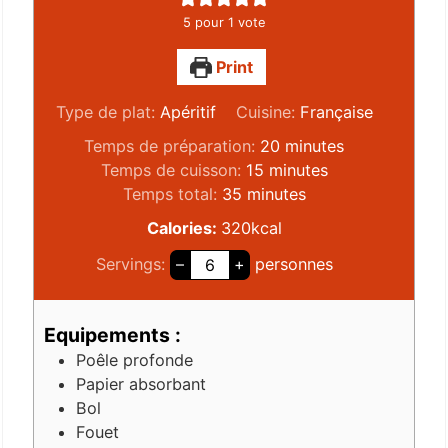
5
pour 1 vote
Print
Type de plat:
Apéritif
Cuisine:
Française
Temps de préparation:
20
minutes
Temps de cuisson:
15
minutes
Temps total:
35
minutes
Calories:
320
kcal
Servings:
–
+
personnes
Equipements :
Poêle profonde
Papier absorbant
Bol
Fouet