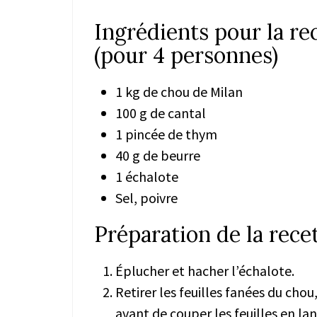
Ingrédients pour la re
(pour 4 personnes)
1 kg de chou de Milan
100 g de cantal
1 pincée de thym
40 g de beurre
1 échalote
Sel, poivre
Préparation de la rece
Éplucher et hacher l’échalote.
Retirer les feuilles fanées du chou,
avant de couper les feuilles en lan