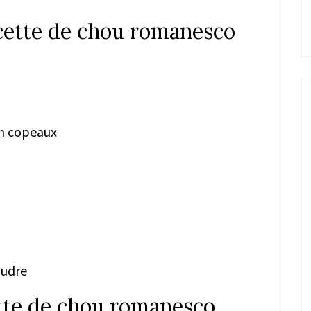
ecette de chou romanesco
en copeaux
oudre
ette de chou romanesco