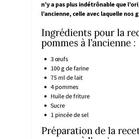
n’y a pas plus indétrônable que l’o
l’ancienne, celle avec laquelle nos
Ingrédients pour la re
pommes à l’ancienne :
3 œufs
100 g de farine
75 ml de lait
4 pommes
Huile de friture
Sucre
1 pincée de sel
Préparation de la rece