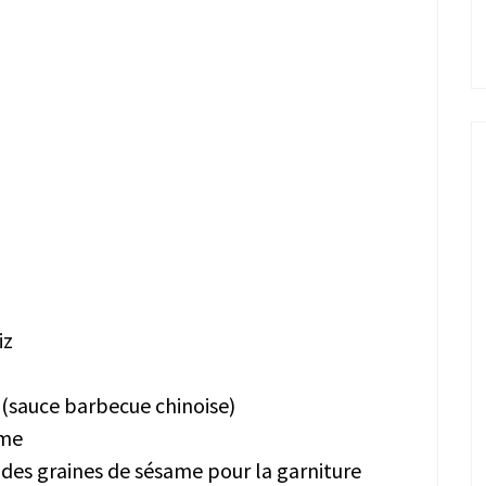
iz
n (sauce barbecue chinoise)
ame
 des graines de sésame pour la garniture