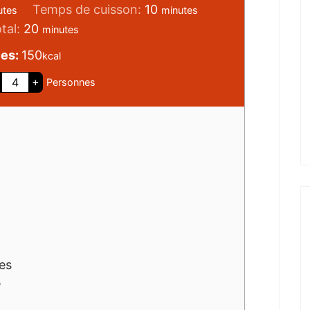
Temps de cuisson:
10
utes
minutes
tal:
20
minutes
ies:
150
kcal
+
Personnes
es
e