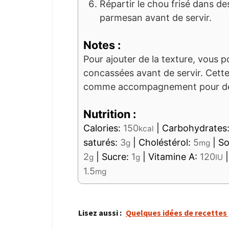
Répartir le chou frisé dans de
parmesan avant de servir.
Notes :
Pour ajouter de la texture, vous p
concassées avant de servir. Cette
comme accompagnement pour des 
Nutrition :
Calories:
150
|
Carbohydrates
kcal
saturés:
3
|
Choléstérol:
5
|
So
g
mg
2
|
Sucre:
1
|
Vitamine A:
120
g
g
IU
1.5
mg
Lisez aussi :
Quelques idées de recettes 