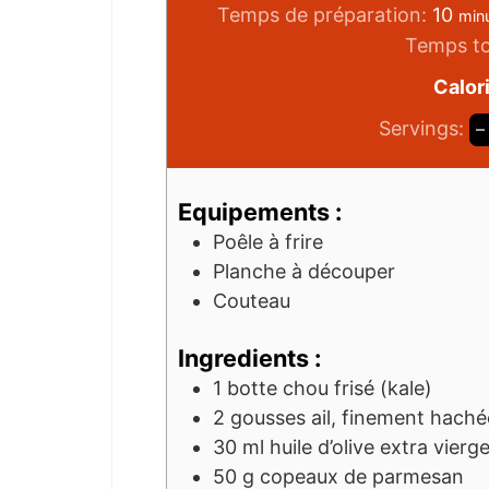
Temps de préparation:
10
min
Temps to
Calor
Servings:
–
Equipements :
Poêle à frire
Planche à découper
Couteau
Ingredients :
1
botte
chou frisé (kale)
2
gousses
ail, finement haché
30
ml
huile d’olive extra vierg
50
g
copeaux de parmesan