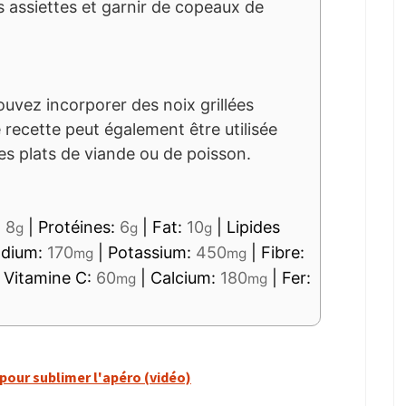
s assiettes et garnir de copeaux de
ouvez incorporer des noix grillées
 recette peut également être utilisée
plats de viande ou de poisson.
:
8
|
Protéines:
6
|
Fat:
10
|
Lipides
g
g
g
dium:
170
|
Potassium:
450
|
Fibre:
mg
mg
|
Vitamine C:
60
|
Calcium:
180
|
Fer:
mg
mg
pour sublimer l'apéro (vidéo)