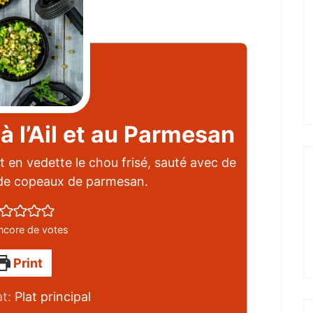
à l’Ail et au Parmesan
 en vedette le chou frisé, sauté avec de
é de copeaux de parmesan.
ncore de votes
Print
at:
Plat principal