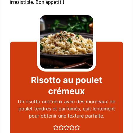
irrésistible. Bon appétit !
Risotto au poulet
crémeux
Un risotto onctueux avec des morceaux de
poulet tendres et parfumés, cuit lentement
pour obtenir une texture parfaite.