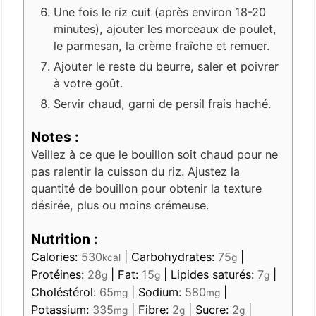
Une fois le riz cuit (après environ 18-20
minutes), ajouter les morceaux de poulet,
le parmesan, la crème fraîche et remuer.
Ajouter le reste du beurre, saler et poivrer
à votre goût.
Servir chaud, garni de persil frais haché.
Notes :
Veillez à ce que le bouillon soit chaud pour ne
pas ralentir la cuisson du riz. Ajustez la
quantité de bouillon pour obtenir la texture
désirée, plus ou moins crémeuse.
Nutrition :
Calories:
530
|
Carbohydrates:
75
|
kcal
g
Protéines:
28
|
Fat:
15
|
Lipides saturés:
7
|
g
g
g
Choléstérol:
65
|
Sodium:
580
|
mg
mg
Potassium:
335
|
Fibre:
2
|
Sucre:
2
|
mg
g
g