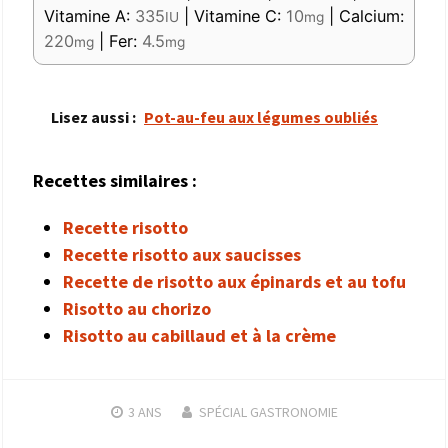
Vitamine A:
335
|
Vitamine C:
10
|
Calcium:
IU
mg
220
|
Fer:
4.5
mg
mg
Lisez aussi :
Pot-au-feu aux légumes oubliés
Recettes similaires :
Recette risotto
Recette risotto aux saucisses
Recette de risotto aux épinards et au tofu
Risotto au chorizo
Risotto au cabillaud et à la crème
3 ANS
SPÉCIAL GASTRONOMIE