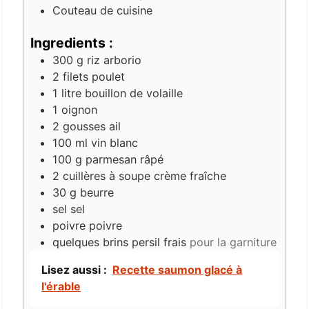
Couteau de cuisine
Ingredients :
300
g
riz arborio
2
filets
poulet
1
litre
bouillon de volaille
1
oignon
2
gousses
ail
100
ml
vin blanc
100
g
parmesan râpé
2
cuillères à soupe
crème fraîche
30
g
beurre
sel
sel
poivre
poivre
quelques brins
persil frais
pour la garniture
Lisez aussi :
Recette saumon glacé à
l'érable