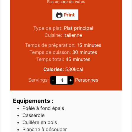
Pas encore de votes
Print
Type de plat:
Plat principal
Cuisine:
Italienne
Temps de préparation:
15
minutes
Temps de cuisson:
30
minutes
Temps total:
45
minutes
Calories:
530
kcal
Servings:
–
+
Personnes
Equipements :
Poêle à fond épais
Casserole
Cuillère en bois
Planche à découper