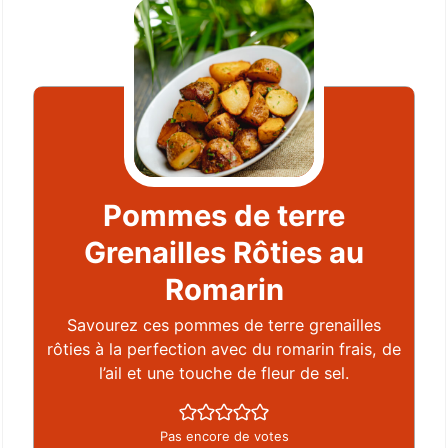
Pommes de terre
Grenailles Rôties au
Romarin
Savourez ces pommes de terre grenailles
rôties à la perfection avec du romarin frais, de
l’ail et une touche de fleur de sel.
Pas encore de votes