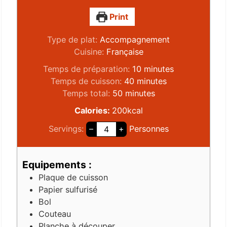
Print
Type de plat:
Accompagnement
Cuisine:
Française
Temps de préparation:
10
minutes
Temps de cuisson:
40
minutes
Temps total:
50
minutes
Calories:
200
kcal
Servings:
–
+
Personnes
Equipements :
Plaque de cuisson
Papier sulfurisé
Bol
Couteau
Planche à découper