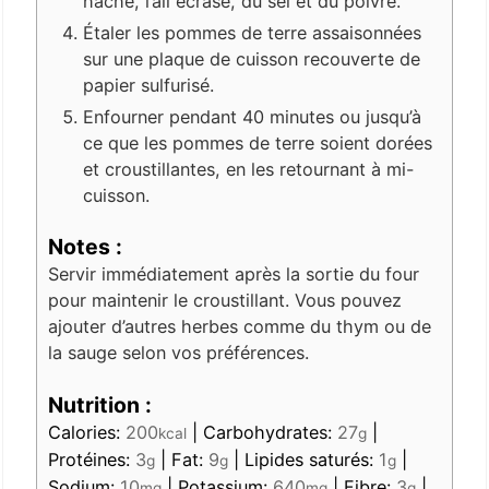
haché, l’ail écrasé, du sel et du poivre.
Étaler les pommes de terre assaisonnées
sur une plaque de cuisson recouverte de
papier sulfurisé.
Enfourner pendant 40 minutes ou jusqu’à
ce que les pommes de terre soient dorées
et croustillantes, en les retournant à mi-
cuisson.
Notes :
Servir immédiatement après la sortie du four
pour maintenir le croustillant. Vous pouvez
ajouter d’autres herbes comme du thym ou de
la sauge selon vos préférences.
Nutrition :
Calories:
200
|
Carbohydrates:
27
|
kcal
g
Protéines:
3
|
Fat:
9
|
Lipides saturés:
1
|
g
g
g
Sodium:
10
|
Potassium:
640
|
Fibre:
3
|
mg
mg
g