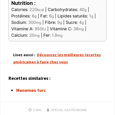
Nutrition :
Calories:
220
|
Carbohydrates:
40
|
kcal
g
Protéines:
6
|
Fat:
6
|
Lipides saturés:
1
|
g
g
g
Sodium:
300
|
Fibre:
9
|
Sucre:
4
|
mg
g
g
Vitamine A:
950
|
Vitamine C:
38
|
IU
mg
Calcium:
20
|
Fer:
1.8
mg
mg
Lisez aussi :
Découvrez les meilleures recettes
américaines à faire chez vous
Recettes similaires :
Menemen turc
3 ANS
SPÉCIAL GASTRONOMIE