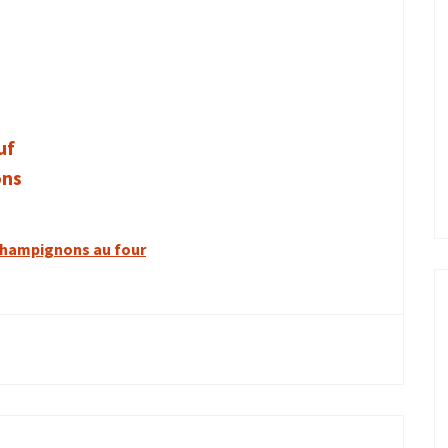
uf
ons
champignons au four