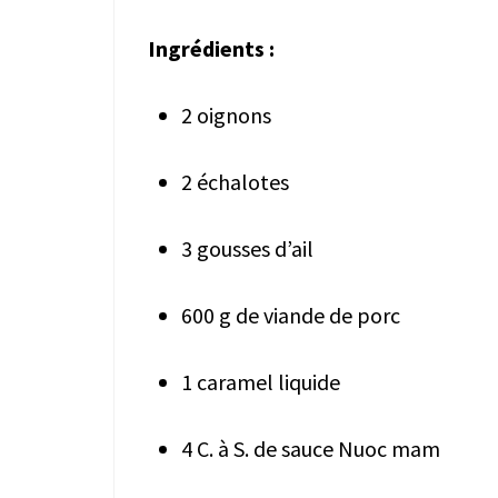
Ingrédients :
2 oignons
2 échalotes
3 gousses d’ail
600 g de viande de porc
1 caramel liquide
4 C. à S. de sauce Nuoc mam