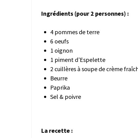
Ingrédients (pour 2 personnes) :
4 pommes de terre
6 oeufs
1 oignon
1 piment d’Espelette
2 cuillères à soupe de crème fraîc
Beurre
Paprika
Sel & poivre
La recette :