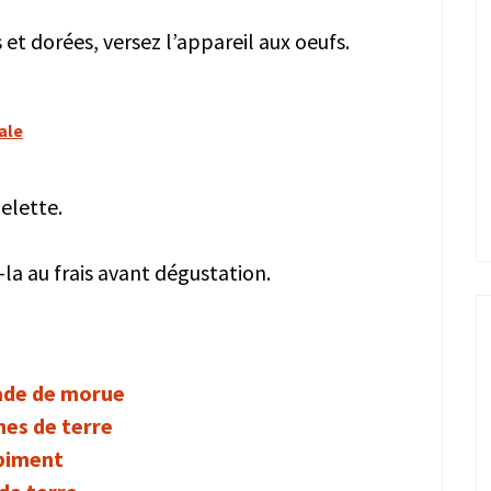
 et dorées, versez l’appareil aux oeufs.
ale
melette.
z-la au frais avant dégustation.
ade de morue
mes de terre
 piment