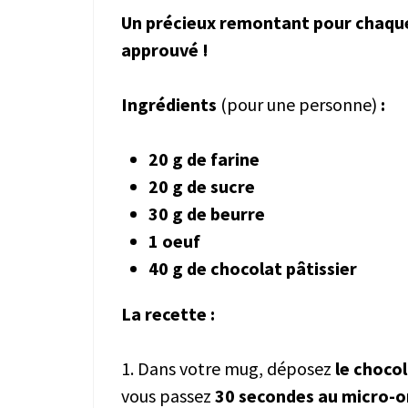
Un précieux remontant pour chaque 
approuvé !
Ingrédients
(pour une personne)
:
20 g de farine
20 g de sucre
30 g de beurre
1 oeuf
40 g de chocolat pâtissier
La recette :
1. Dans votre mug, déposez
le chocol
vous passez
30 secondes au micro-o