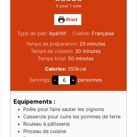
5
pour 1 vote
Print
Type de plat:
Apéritif
Cuisine:
Française
Temps de préparation:
20
minutes
Temps de cuisson:
30
minutes
Temps total:
50
minutes
Calories:
350
kcal
Servings:
–
+
personnes
Equipements :
Poêle
pour faire sauter les oignons
Casserole
pour cuire les pommes de terre
Rouleau à pâtisserie
Pinceau de cuisine