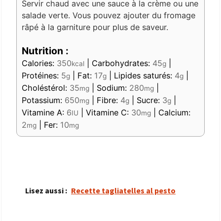
Servir chaud avec une sauce à la crème ou une
salade verte. Vous pouvez ajouter du fromage
râpé à la garniture pour plus de saveur.
Nutrition :
Calories:
350
|
Carbohydrates:
45
|
kcal
g
Protéines:
5
|
Fat:
17
|
Lipides saturés:
4
|
g
g
g
Choléstérol:
35
|
Sodium:
280
|
mg
mg
Potassium:
650
|
Fibre:
4
|
Sucre:
3
|
mg
g
g
Vitamine A:
6
|
Vitamine C:
30
|
Calcium:
IU
mg
2
|
Fer:
10
mg
mg
Lisez aussi :
Recette tagliatelles al pesto