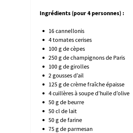
Ingrédients (pour
4
personnes) :
16 cannellonis
4 tomates cerises
100 g de cèpes
250 g de champignons de Paris
100 g de girolles
2 gousses d’ail
125 g de crème fraîche épaisse
4 cuillères à soupe d’huile d’olive
50 g de beurre
50 cl de lait
50 g de farine
75 g de parmesan