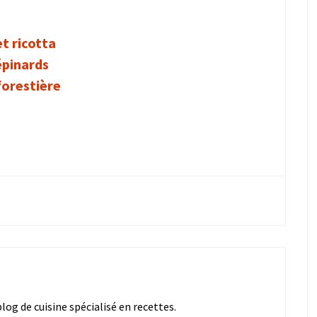
t ricotta
épinards
forestière
og de cuisine spécialisé en recettes.