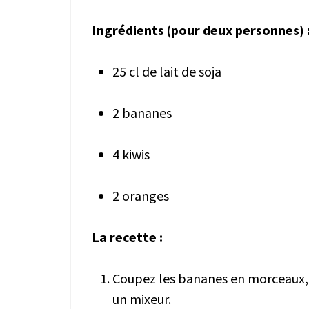
Ingrédients (pour deux personnes) 
25 cl de lait de soja
2 bananes
4 kiwis
2 oranges
La recette :
Coupez les bananes en morceaux, 
un mixeur.