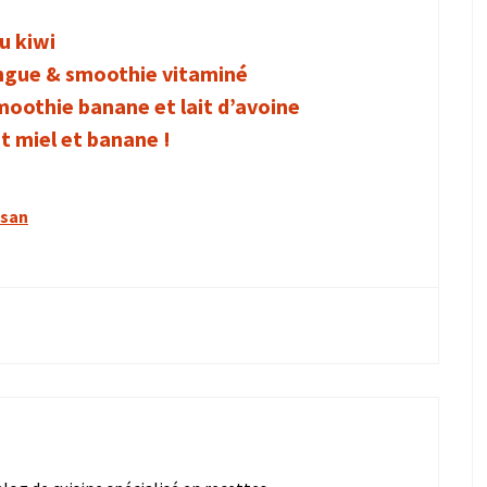
u kiwi
angue & smoothie vitaminé
Smoothie banane et lait d’avoine
t miel et banane !
esan