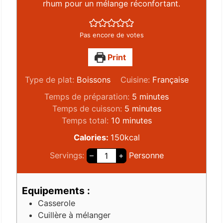
rhum pour un mélange réconfortant.
Pas encore de votes
Print
Type de plat:
Boissons
Cuisine:
Française
Temps de préparation:
5
minutes
Temps de cuisson:
5
minutes
Temps total:
10
minutes
Calories:
150
kcal
Servings:
–
+
Personne
Equipements :
Casserole
Cuillère à mélanger