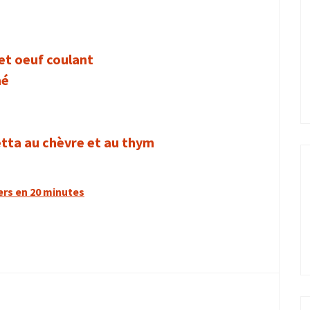
et oeuf coulant
mé
tta au chèvre et au thym
ers en 20 minutes