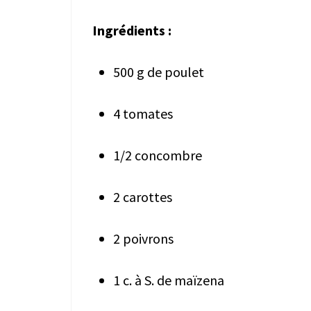
Ingrédients :
500 g de poulet
4 tomates
1/2 concombre
2 carottes
2 poivrons
1 c. à S. de maïzena