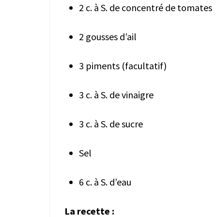
2 c. à S. de concentré de tomates
2 gousses d’ail
3 piments (facultatif)
3 c. à S. de vinaigre
3 c. à S. de sucre
Sel
6 c. à S. d’eau
La recette :