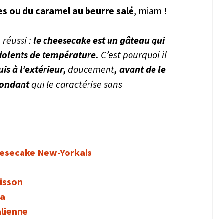
ges ou du caramel au beurre salé
, miam !
réussi :
le cheesecake est un gâteau qui
iolents de température.
C’est pourquoi il
uis à l’extérieur,
doucement
, avant de le
fondant
qui le caractérise sans
eesecake New-Yorkais
isson
ia
alienne